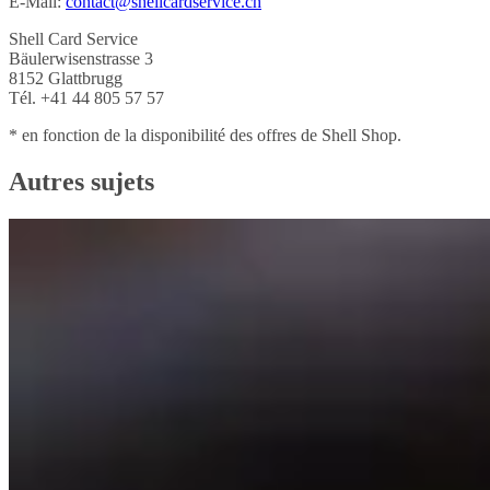
E-Mail:
contact@shellcardservice.ch
Shell Card Service
Bäulerwisenstrasse 3
8152 Glattbrugg
Tél. +41 44 805 57 57
* en fonction de la disponibilité des offres de Shell Shop.
Autres sujets