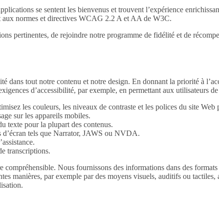
applications se sentent les bienvenus et trouvent l’expérience enrichis
ément aux normes et directives WCAG 2.2 A et AA de W3C.
ns pertinentes, de rejoindre notre programme de fidélité et de récompens
ité dans tout notre contenu et notre design. En donnant la priorité à l’ac
xigences d’accessibilité, par exemple, en permettant aux utilisateurs de
imisez les couleurs, les niveaux de contraste et les polices du site Web po
age sur les appareils mobiles.
du texte pour la plupart des contenus.
urs d’écran tels que Narrator, JAWS ou NVDA.
’assistance.
de transcriptions.
e compréhensible. Nous fournissons des informations dans des formats d
ntes manières, par exemple par des moyens visuels, auditifs ou tactiles, 
isation.