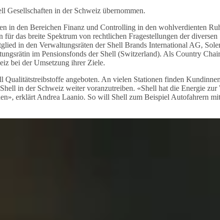
ell Gesellschaften in der Schweiz übernommen.
nen in den Bereichen Finanz und Controlling in den wohlverdienten Ruhe
n für das breite Spektrum von rechtlichen Fragestellungen der diversen
itglied in den Verwaltungsräten der Shell Brands International AG, S
ngsrätin im Pensionsfonds der Shell (Switzerland). Als Country Chair
eiz bei der Umsetzung ihrer Ziele.
l Qualitätstreibstoffe angeboten. An vielen Stationen finden Kundin
n Shell in der Schweiz weiter voranzutreiben. «Shell hat die Energie 
hen», erklärt Andrea Laanio. So will Shell zum Beispiel Autofahrern mit