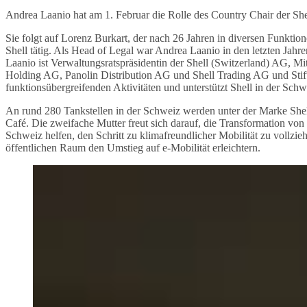
Andrea Laanio hat am 1. Februar die Rolle des Country Chair der Sh
Sie folgt auf Lorenz Burkart, der nach 26 Jahren in diversen Funktio
Shell tätig. Als Head of Legal war Andrea Laanio in den letzten Jahre
Laanio ist Verwaltungsratspräsidentin der Shell (Switzerland) AG, M
Holding AG, Panolin Distribution AG und Shell Trading AG und Stiftu
funktionsübergreifenden Aktivitäten und unterstützt Shell in der Schw
An rund 280 Tankstellen in der Schweiz werden unter der Marke Shel
Café. Die zweifache Mutter freut sich darauf, die Transformation vo
Schweiz helfen, den Schritt zu klimafreundlicher Mobilität zu vollzie
öffentlichen Raum den Umstieg auf e-Mobilität erleichtern.